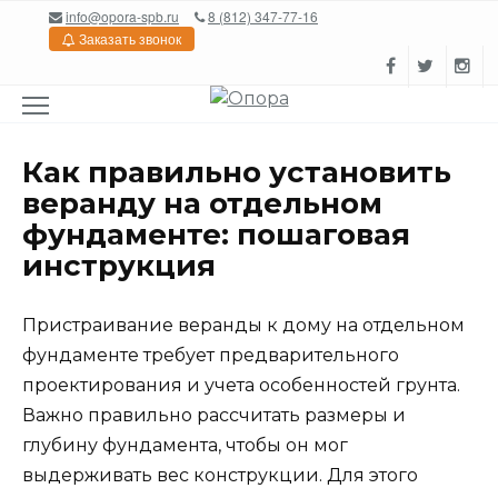
Перейти
info@opora-spb.ru
8 (812) 347-77-16
к
Заказать звонок
содержанию
Как правильно установить
веранду на отдельном
фундаменте: пошаговая
инструкция
Пристраивание веранды к дому на отдельном
фундаменте требует предварительного
проектирования и учета особенностей грунта.
Важно правильно рассчитать размеры и
глубину фундамента, чтобы он мог
выдерживать вес конструкции. Для этого