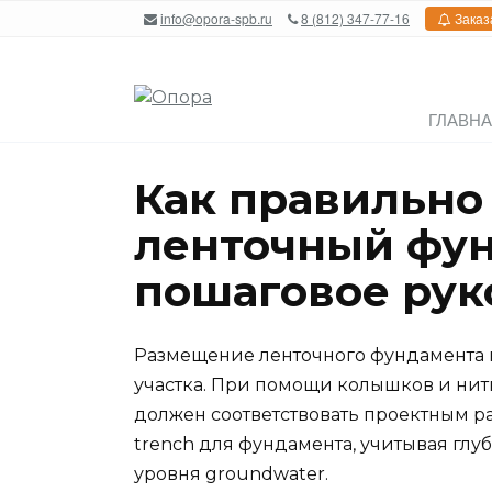
Перейти
info@opora-spb.ru
8 (812) 347-77-16
Заказ
к
содержанию
ГЛАВН
Как правильно
ленточный фун
пошаговое рук
Размещение ленточного фундамента н
участка. При помощи колышков и нит
должен соответствовать проектным р
trench для фундамента, учитывая глуб
уровня groundwater.