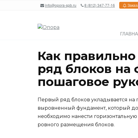
Перейти
info@opora-spb.ru
8 (812) 347-77-16
Заказ
к
содержанию
ГЛАВН
Как правильно
ряд блоков на
пошаговое рук
Первый ряд блоков укладывается на
выровненный фундамент, который до
необходимо нанести горизонтальную
ровного размещения блоков.