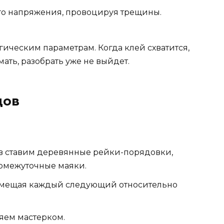
го напряжения, провоцируя трещины.
гическим параметрам. Когда клей схватится,
ать, разобрать уже не выйдет.
дов
в ставим деревянные рейки-порядовки,
ромежуточные маяки.
 смещая каждый следующий относительно
ляем мастерком.