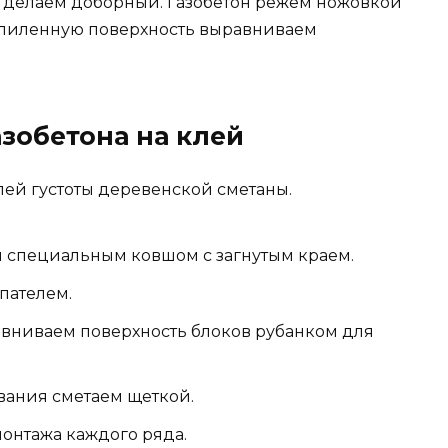
а, делаем доборный. Газобетон режем ножовкой
Отпиленную поверхность выравниваем
зобетона на клей
лей густоты деревенской сметаны.
и специальным ковшом с загнутым краем.
пателем.
авниваем поверхность блоков рубанком для
вания сметаем щеткой.
онтажа каждого ряда.