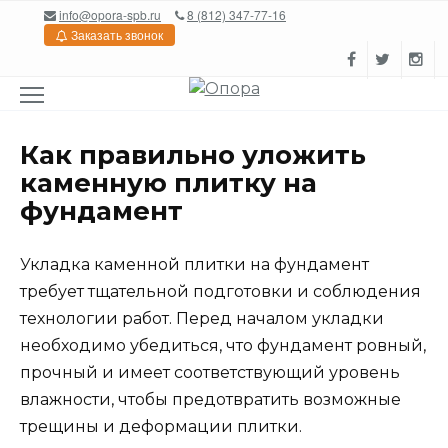
Перейти
info@opora-spb.ru
8 (812) 347-77-16
к
Заказать звонок
содержанию
Как правильно уложить
каменную плитку на
фундамент
Укладка каменной плитки на фундамент
требует тщательной подготовки и соблюдения
технологии работ. Перед началом укладки
необходимо убедиться, что фундамент ровный,
прочный и имеет соответствующий уровень
влажности, чтобы предотвратить возможные
трещины и деформации плитки.