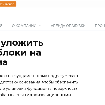
ать звонок
АЯ
О КОМПАНИИ
АРЕНДА ОПАЛУБКИ
ПРОЧ
 уложить
блоки на
ма
оков на фундамент дома подразумевает
готовку основания, чтобы обеспечить
ле установки фундамента поверхность
брабатывается гидроизоляционными