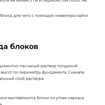
коль не менее 5 см и перехлестом полос не
 блока, для чего с помощью нивелира найти
да блоков
цементно-песчаный раствор толщиной,
высот по периметру фундамента. Сначала
льный слой раствора.
нки выставляются блоки по углам каркаса
м.