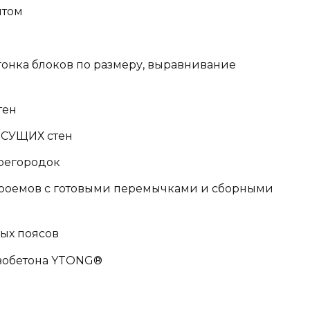
нтом
дгонка блоков по размеру, выравнивание
тен
ЕСУЩИХ стен
регородок
проемов с готовыми перемычками и сборными
ых поясов
азобетона YTONG®