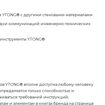
ов YTONG® с другими стеновыми материалами
ладки коммуникаций инженерно-технических
 инструменты YTONG®
оков YTONG® вполне доступна любому человеку
 определяется только способностью и
иваться требований инструкций,
лам и элементам в книгах бренда на странице