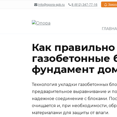
Перейти
info@opora-spb.ru
8 (812) 347-77-16
Заказ
к
содержанию
ГЛАВН
Как правильно
газобетонные 
фундамент до
Технология укладки газобетонных бл
предварительное выравнивание и под
надежное соединение с блоками. Пос
очищается и, при необходимости, о
материалами для защиты от влаги.