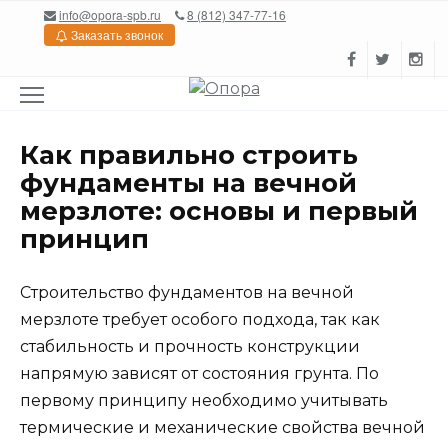
Перейти
info@opora-spb.ru
8 (812) 347-77-16
к
Заказать звонок
содержанию
Как правильно строить
фундаменты на вечной
мерзлоте: основы и первый
принцип
Строительство фундаментов на вечной
мерзлоте требует особого подхода, так как
стабильность и прочность конструкции
напрямую зависят от состояния грунта. По
первому принципу необходимо учитывать
термические и механические свойства вечной