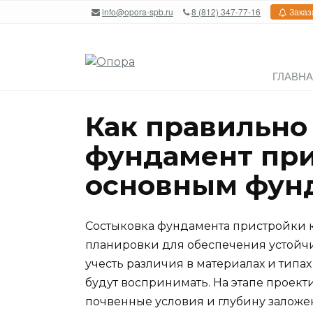
Перейти
info@opora-spb.ru
8 (812) 347-77-16
Заказ
к
содержанию
ГЛАВН
Как правильно
фундамент при
основным фун
Состыковка фундамента пристройки к
планировки для обеспечения устойчи
учесть различия в материалах и типах
будут воспринимать. На этапе проек
почвенные условия и глубину заложе