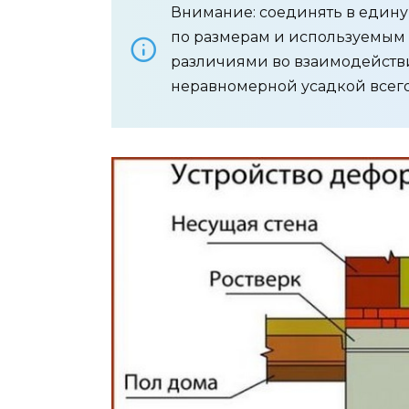
Внимание: соединять в един
по размерам и используемым 
различиями во взаимодействи
неравномерной усадкой всего