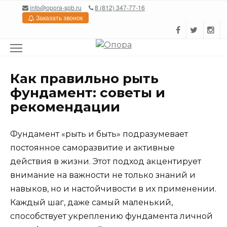
Перейти
info@opora-spb.ru
8 (812) 347-77-16
к
Заказать звонок
содержанию
Как правильно рыть
фундамент: советы и
рекомендации
Фундамент «рыть и быть» подразумевает
постоянное саморазвитие и активные
действия в жизни. Этот подход акцентирует
внимание на важности не только знаний и
навыков, но и настойчивости в их применении.
Каждый шаг, даже самый маленький,
способствует укреплению фундамента личной