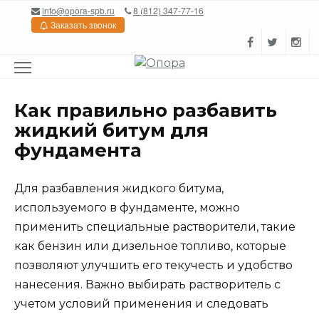
Перейти
info@opora-spb.ru
8 (812) 347-77-16
к
Заказать звонок
содержанию
Как правильно разбавить
жидкий битум для
фундамента
Для разбавления жидкого битума,
используемого в фундаменте, можно
применить специальные растворители, такие
как бензин или дизельное топливо, которые
позволяют улучшить его текучесть и удобство
нанесения. Важно выбирать растворитель с
учетом условий применения и следовать