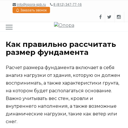
Перейти
info@opora-spb.ru
8 (812) 347-77-16
к
Заказать звонок
содержанию
Как правильно рассчитать
размер фундамента
Расчет размера фундамента включает в себя
анализ нагрузки от здания, которую он должен
воспринимать, а также характеристики грунта,
на котором будет располагаться основание.
Важно учитывать вес стен, кровли и
внутреннего наполнения, а также возможные
динамические нагрузки, такие как ветер или
снег.