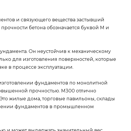
иентов и связующего вещества застывший
а прочности бетона обозначается буквой М и
ундамента. Он неустойчив к механическому
лько для изготовления поверхностей, которые
зке в процессе эксплуатации.
изготовлении фундаментов по монолитной
 повышенной прочностью. М300 отлично
 Это жилые дома, торговые павильоны, склады
овлении фундаментов в промышленном
ью и может выдержать значительный вес.