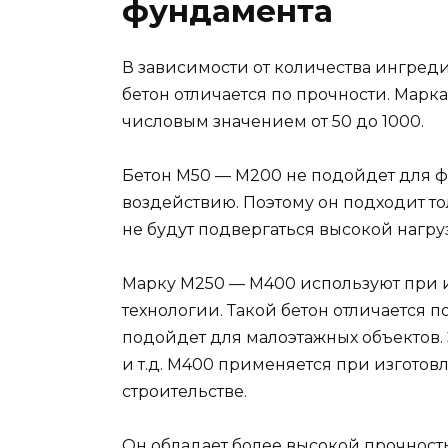
фундамента
В зависимости от количества ингред
бетон отличается по прочности. Марк
числовым значением от 50 до 1000.
Бетон М50 — М200 не подойдет для ф
воздействию. Поэтому он подходит то
не будут подвергаться высокой нагру
Марку М250 — М400 используют при 
технологии. Такой бетон отличается
подойдет для малоэтажных объектов.
и т.д. М400 применяется при изгот
строительстве.
Он обладает более высокой прочност