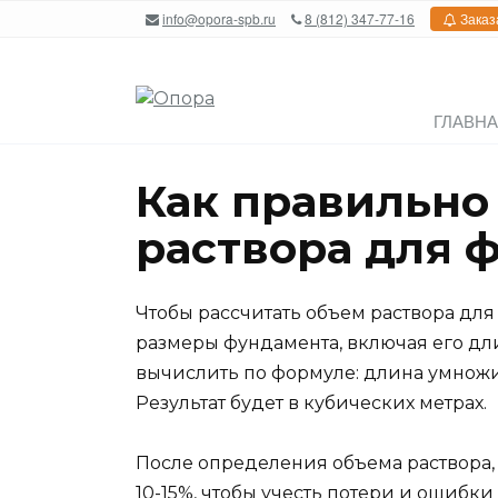
Перейти
info@opora-spb.ru
8 (812) 347-77-16
Заказ
к
содержанию
ГЛАВН
Как правильно
раствора для 
Чтобы рассчитать объем раствора дл
размеры фундамента, включая его дл
вычислить по формуле: длина умножить
Результат будет в кубических метрах.
После определения объема раствора,
10-15%, чтобы учесть потери и ошибки