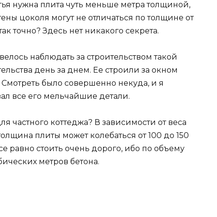
ья нужна плита чуть меньше метра толщиной,
ены цоколя могут не отличаться по толщине от
так точно? Здесь нет никакого секрета.
велось наблюдать за строительством такой
ельства день за днем. Ее строили за окном
я. Смотреть было совершенно некуда, и я
ал все его мельчайшие детали.
ля частного коттеджа? В зависимости от веса
толщина плиты может колебаться от 100 до 150
все равно стоить очень дорого, ибо по объему
убических метров бетона.