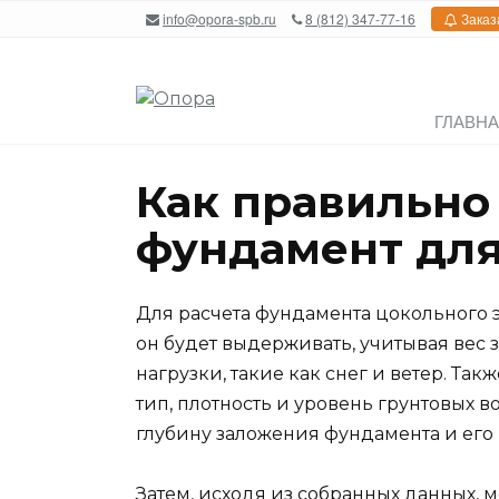
Перейти
info@opora-spb.ru
8 (812) 347-77-16
Заказ
к
содержанию
ГЛАВН
Как правильно
фундамент для
Для расчета фундамента цокольного 
он будет выдерживать, учитывая вес
нагрузки, такие как снег и ветер. Так
тип, плотность и уровень грунтовых 
глубину заложения фундамента и его
Затем, исходя из собранных данных, 