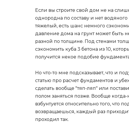
Если вы строите свой дом не на слиш
однородна по составу и нет водяног
тяжелый, есть шанс немного сэкономит
давление дома на грунт может быть 
разной по толщине. Под стенами тол
сэкономить куба 3 бетона из 10, кот
получится некое подобие фундамента
Но что-то мне подсказывает, что и п
статью про расчет фундаментов и убе
сделать вообще "тяп-ляп" или постави
полом заняться позже. Вообще когда-
взбунтуется относительно того, что п
возвращаешься, каждый раз приходитс
проходил так.