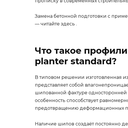
прописку в современных строительны
Замена бетонной подготовки с при
— читайте здесь .
Что такое профил
planter standard?
В типовом решении изготовленная и
представляет собой влагонепроница
шипованной фактуре односторонней п
особенность способствует равномерн
предотвращению деформационных п
Наличие шипов создаёт постоянно д