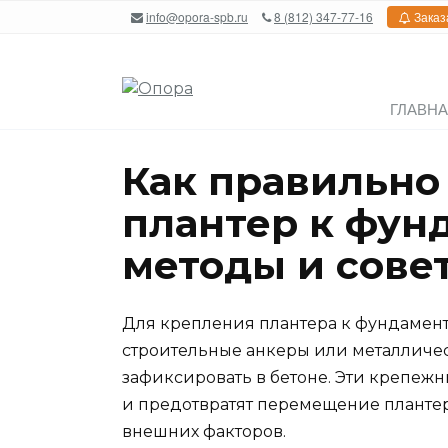
Перейти
info@opora-spb.ru
8 (812) 347-77-16
Заказ
к
содержанию
ГЛАВН
Как правильно
плантер к фун
методы и сове
Для крепления плантера к фундамен
строительные анкеры или металличе
зафиксировать в бетоне. Эти крепеж
и предотвратят перемещение плантер
внешних факторов.