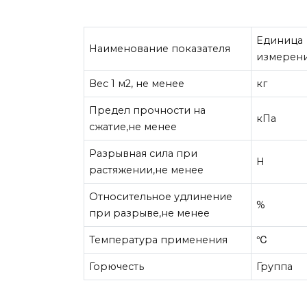
Единица
Наименование показателя
измерен
Вес 1 м2, не менее
кг
Предел прочности на
кПа
сжатие,не менее
Разрывная сила при
Н
растяжении,не менее
Относительное удлинение
%
при разрыве,не менее
Температура применения
℃
Горючесть
Группа