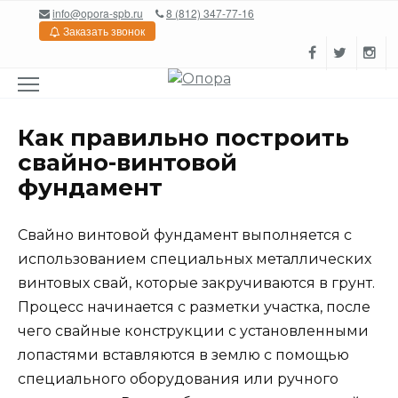
Перейти
info@opora-spb.ru
8 (812) 347-77-16
к
Заказать звонок
содержанию
Как правильно построить
свайно-винтовой
фундамент
Свайно винтовой фундамент выполняется с
использованием специальных металлических
винтовых свай, которые закручиваются в грунт.
Процесс начинается с разметки участка, после
чего свайные конструкции с установленными
лопастями вставляются в землю с помощью
специального оборудования или ручного