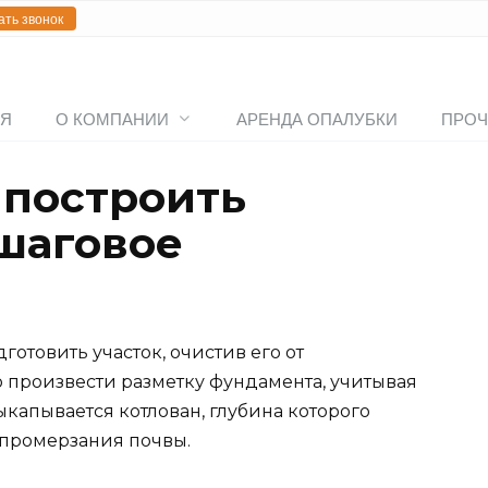
ать звонок
АЯ
О КОМПАНИИ
АРЕНДА ОПАЛУБКИ
ПРОЧ
 построить
шаговое
отовить участок, очистив его от
о произвести разметку фундамента, учитывая
капывается котлован, глубина которого
 промерзания почвы.