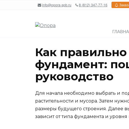
Перейти
info@opora-spb.ru
8 (812) 347-77-16
Заказ
к
содержанию
ГЛАВН
Как правильно
фундамент: по
руководство
Для начала необходимо выбрать и подг
растительности и мусора. Затем нужн
размеры будущего строения. Далее вы
зависит от типа фундамента и уровня