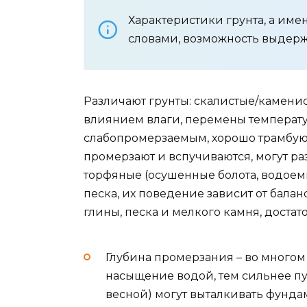
Характеристики грунта, а име
словами, возможность выдерж
Различают грунты: скалистые/камени
влиянием влаги, перемены температур
слабопромерзаемым, хорошо трамбуютс
промерзают и вспучиваются, могут р
торфяные (осушенные болота, водоемы
песка, их поведение зависит от балан
глины, песка и мелкого камня, достат
Глубина промерзания – во многом 
насыщение водой, тем сильнее пу
весной) могут выталкивать фундам