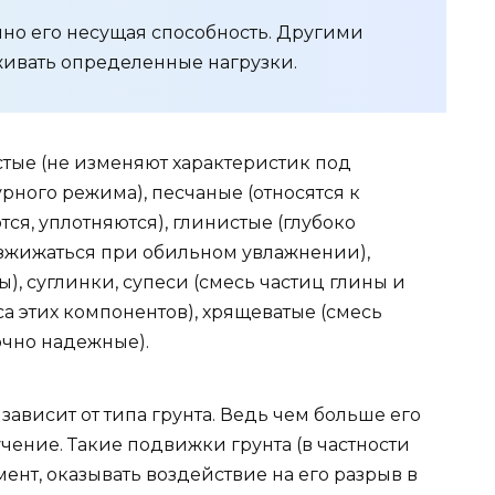
нно его несущая способность. Другими
ивать определенные нагрузки.
стые (не изменяют характеристик под
ного режима), песчаные (относятся к
я, уплотняются), глинистые (глубоко
азжижаться при обильном увлажнении),
), суглинки, супеси (смесь частиц глины и
са этих компонентов), хрящеватые (смесь
очно надежные).
зависит от типа грунта. Ведь чем больше его
чение. Такие подвижки грунта (в частности
ент, оказывать воздействие на его разрыв в