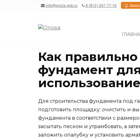
Перейти
info@opora-spb.ru
8 (812) 347-77-16
Заказ
к
содержанию
ГЛАВН
Как правильно
фундамент для
использовани
Для строительства фундамента под г
подготовить площадку: очистить и вы
фундамента в соответствии с размеро
засыпать песком и утрамбовать, а зат
заложить опалубку и установить арм