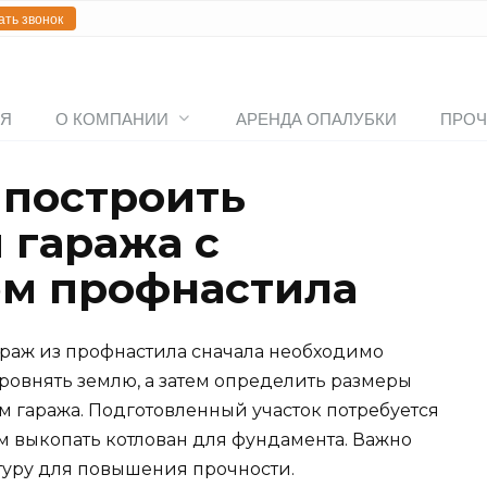
ать звонок
АЯ
О КОМПАНИИ
АРЕНДА ОПАЛУБКИ
ПРОЧ
 построить
 гаража с
ем профнастила
араж из профнастила сначала необходимо
ровнять землю, а затем определить размеры
м гаража. Подготовленный участок потребуется
ем выкопать котлован для фундамента. Важно
атуру для повышения прочности.