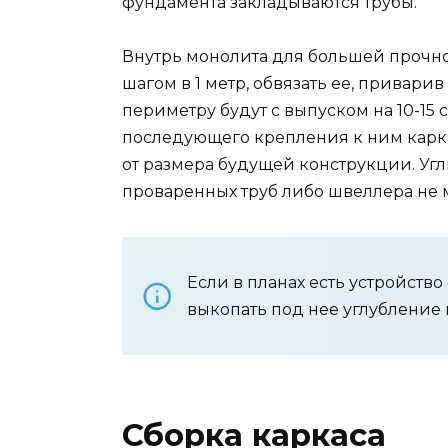
фундамента закладываются трубы.
Внутрь монолита для большей прочно
шагом в 1 метр, обвязать ее, привари
периметру будут с выпуском на 10-15 
последующего крепления к ним карка
от размера будущей конструкции. Угл
проваренных труб либо швеллера не 
Если в планах есть устройств
выкопать под нее углубление 
Сборка каркаса