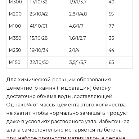
М300
17/10/32
1,9/1/3,7
40
М200
25/10/42
2,8/1/4,8
55
М100
41/10/61
4,6/1/7
77
М350
15/10/28
1,6/1/2,7
35
М250
19/10/34
2/1/4
44
М150
32/10/50
3,5/1/5,7
65
Для химической реакции образования
цементного камня (гидратация) бетону
достаточно объема воды, составляющей.
Однако¼ от массы цемента этого количества
не хватит, чтобы нормально замешать продукт
даже в условиях растворного узла. Избыточная
влага самостоятельно испаряется из бетона
при наборе прочности материалом в первые