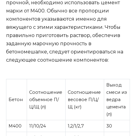
прочной, необходимо использовать цемент
марки от М400. Обычно все пропорции
компонентов указываются именно для
вяжущего с этими характеристиками. Чтобы
правильно приготовить раствор, обеспечив
заданную марочную прочность в
бетономешалке, следует ориентироваться на
следующее соотношение компонентов:
Выход
Соотношение
Соотношение
смеси из
Бетон
объемное П/
весовое П/Ц/
ведра
Ц/Щ (л)
Щ (кг)
цемента
(л)
М400
11/10/24
1,2/1/2,7
30