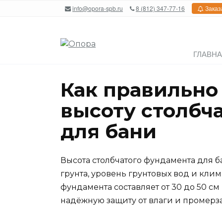
Перейти
info@opora-spb.ru
8 (812) 347-77-16
Заказ
к
содержанию
ГЛАВН
Как правильно
высоту столбч
для бани
Высота столбчатого фундамента для ба
грунта, уровень грунтовых вод и кли
фундамента составляет от 30 до 50 см
надёжную защиту от влаги и промерз