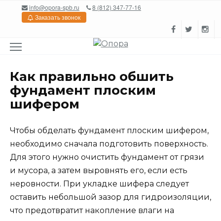
Перейти
info@opora-spb.ru
8 (812) 347-77-16
к
Заказать звонок
содержанию
Как правильно обшить
фундамент плоским
шифером
Чтобы обделать фундамент плоским шифером,
необходимо сначала подготовить поверхность.
Для этого нужно очистить фундамент от грязи
и мусора, а затем выровнять его, если есть
неровности. При укладке шифера следует
оставить небольшой зазор для гидроизоляции,
что предотвратит накопление влаги на