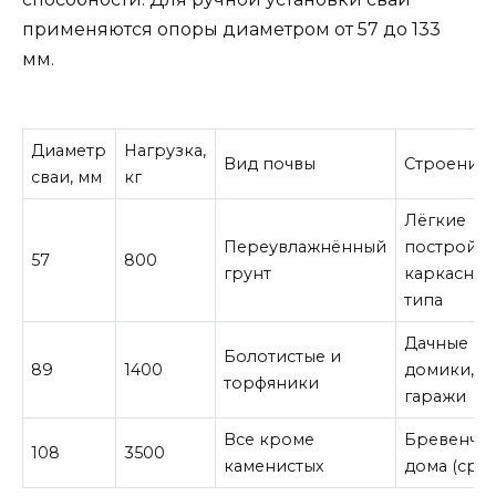
применяются опоры диаметром от 57 до 133
мм.
Диаметр
Нагрузка,
Вид почвы
Строение
сваи, мм
кг
Лёгкие
Переувлажнённый
постройк
57
800
грунт
каркасног
типа
Дачные
Болотистые и
89
1400
домики,
торфяники
гаражи
Все кроме
Бревенча
108
3500
каменистых
дома (сру