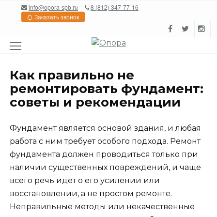
Перейти
info@opora-spb.ru
8 (812) 347-77-16
к
Заказать звонок
содержанию
Как правильно не
ремонтировать фундамент:
советы и рекомендации
Фундамент является основой здания, и любая
работа с ним требует особого подхода. Ремонт
фундамента должен проводиться только при
наличии существенных повреждений, и чаще
всего речь идет о его усилении или
восстановлении, а не простом ремонте.
Неправильные методы или некачественные