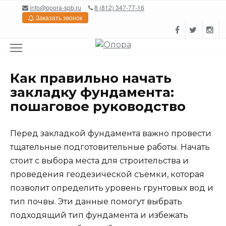
Перейти
info@opora-spb.ru
8 (812) 347-77-16
к
Заказать звонок
содержанию
Как правильно начать
закладку фундамента:
пошаговое руководство
Перед закладкой фундамента важно провести
тщательные подготовительные работы. Начать
стоит с выбора места для строительства и
проведения геодезической съемки, которая
позволит определить уровень грунтовых вод и
тип почвы. Эти данные помогут выбрать
подходящий тип фундамента и избежать