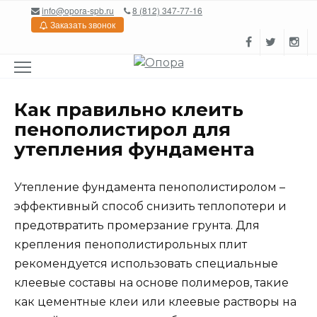
Перейти
info@opora-spb.ru
8 (812) 347-77-16
к
Заказать звонок
содержанию
Как правильно клеить
пенополистирол для
утепления фундамента
Утепление фундамента пенополистиролом –
эффективный способ снизить теплопотери и
предотвратить промерзание грунта. Для
крепления пенополистирольных плит
рекомендуется использовать специальные
клеевые составы на основе полимеров, такие
как цементные клеи или клеевые растворы на