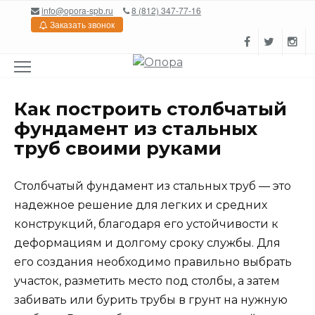
Перейти
info@opora-spb.ru
8 (812) 347-77-16
к
Заказать звонок
содержанию
Как построить столбчатый
фундамент из стальных
труб своими руками
Столбчатый фундамент из стальных труб — это
надежное решение для легких и средних
конструкций, благодаря его устойчивости к
деформациям и долгому сроку службы. Для
его создания необходимо правильно выбрать
участок, разметить место под столбы, а затем
забивать или бурить трубы в грунт на нужную