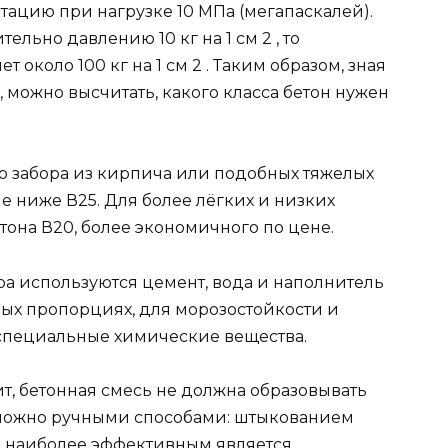
атацию при нагрузке 10 МПа (мегапаскалей).
ельно давлению 10 кг на 1 см 2 , то
т около 100 кг на 1 см 2 . Таким образом, зная
 можно высчитать, какого класса бетон нужен
о забора из кирпича или подобных тяжелых
е ниже В25. Для более лёгких и низких
она В20, более экономичного по цене.
ра используются цемент, вода и наполнитель
ных пропорциях, для морозостойкости и
специальные химические вещества.
т, бетонная смесь не должна образовывать
н можно ручными способами: штыкованием
о наиболее эффективным является