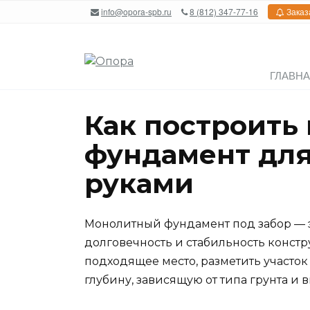
Перейти
info@opora-spb.ru
8 (812) 347-77-16
Заказ
к
содержанию
ГЛАВН
Как построить
фундамент для
руками
Монолитный фундамент под забор — э
долговечность и стабильность констр
подходящее место, разметить участо
глубину, зависящую от типа грунта и в