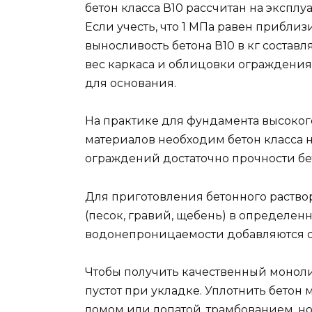
бетон класса В10 рассчитан на эксплу
Если учесть, что 1 МПа равен приблизит
выносливость бетона В10 в кг составляе
вес каркаса и облицовки ограждения,
для основания.
На практике для фундамента высоког
материалов необходим бетон класса н
ограждений достаточно прочности бет
Для приготовления бетонного раство
(песок, гравий, щебень) в определен
водонепроницаемости добавляются 
Чтобы получить качественный моноли
пустот при укладке. Уплотнить бето
ломом или лопатой, трамбованием, н