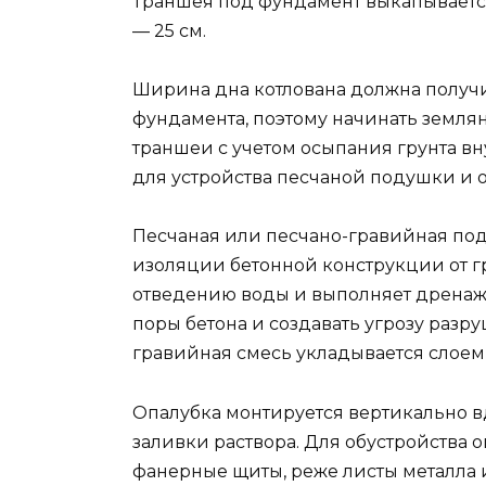
Траншея под фундамент выкапывается
— 25 см.
Ширина дна котлована должна получи
фундамента, поэтому начинать земл
траншеи с учетом осыпания грунта в
для устройства песчаной подушки и 
Песчаная или песчано-гравийная под
изоляции бетонной конструкции от гр
отведению воды и выполняет дренажн
поры бетона и создавать угрозу разр
гравийная смесь укладывается слоем 
Опалубка монтируется вертикально вд
заливки раствора. Для обустройства
фанерные щиты, реже листы металла 