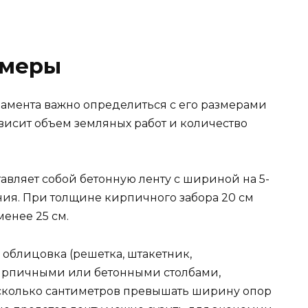
змеры
амента важно определиться с его размерами
висит объем земляных работ и количество
авляет собой бетонную ленту с шириной на 5-
ния. При толщине кирпичного забора 20 см
енее 25 см.
 облицовка (решетка, штакетник,
ирпичными или бетонными столбами,
сколько сантиметров превышать ширину опор