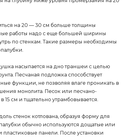
 на глубину ниже уровня промерзания на 20
ться на 20 — 30 см больше толщины
яные работы надо с еще большей ширины
нутрь по стенкам. Такие размеры необходимы
опалубки.
ушка насыпается на дно траншеи с целью
унта. Песчаная подложка способствует
ые функции, не позволяя влаге проникать в
ушения монолита. Песок или песчано-
в 15 см и тщательно утрамбовывается.
оль стенок котлована, образуя форму для
 опалубки обычно используются дощатые или
и пластиковые панели. После установки