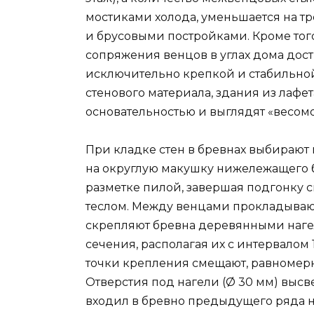
мостиками холода, уменьшается на т
и брусовыми постройками. Кроме того
сопряжения венцов в углах дома дости
исключительно крепкой и стабильно
стенового материала, здания из лафе
основательностью и выглядят «весом
При кладке стен в бревнах выбирают
на округлую макушку нижележащего б
разметке пилой, завершая подгонку
теслом. Между венцами прокладываю
скрепляют бревна деревянными наге
сечения, располагая их с интервалом 1
точки крепления смещают, равномерн
Отверстия под нагели (Ø 30 мм) высве
входил в бревно предыдущего ряда на