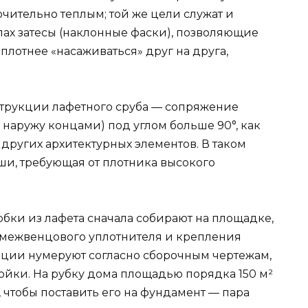
чительно теплым; той же цели служат и
ах затесы (наклонные фаски), позволяющие
лотнее «насаживаться» друг на друга,
струкции лафетного сруба — сопряжение
 наружу концами) под углом больше 90°, как
 других архитектурных элементов. В таком
ши, требующая от плотника высокого
обки из лафета сначала собирают на площадке,
и межвенцового уплотнителя и крепления
укции нумеруют согласно сборочным чертежам,
ройки. На рубку дома площадью порядка 150 м²
о, чтобы поставить его на фундамент — пара