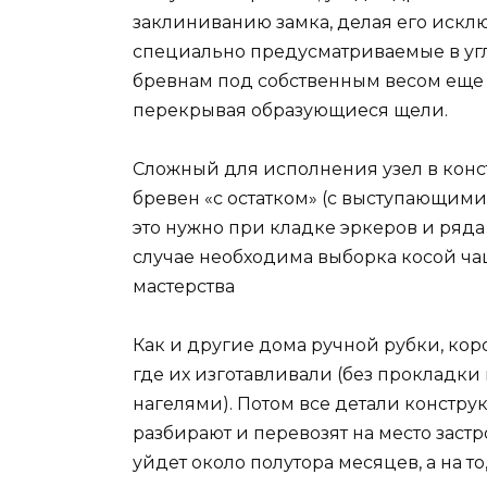
заклиниванию замка, делая его исклю
специально предусматриваемые в угл
бревнам под собственным весом еще п
перекрывая образующиеся щели.
Сложный для исполнения узел в кон
бревен «с остатком» (с выступающими
это нужно при кладке эркеров и ряда
случае необходима выборка косой ча
мастерства
Как и другие дома ручной рубки, кор
где их изготавливали (без прокладк
нагелями). Потом все детали констр
разбирают и перевозят на место заст
уйдет около полутора месяцев, а на т