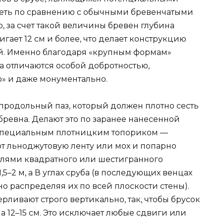
реть по сравнению с обычными бревенчатыми
, за счет такой величины бревен глубина
гает 12 см и более, что делает конструкцию
й. Именно благодаря «крупным формам»
та отличаются особой добротностью,
о» и даже монументально.
 продольный паз, который должен плотно сесть
ревна. Делают это по заранее нанесенной
 специальным плотницким топориком —
т льноджутовую ленту или мох и попарно
лями квадратного или шестигранного
,5–2 м, а В углах сруба (в последующих венцах
о распределяя их по всей плоскости стены).
рливают строго вертикально, так, чтобы брусок
 12–15 см. Это исключает любые сдвиги или