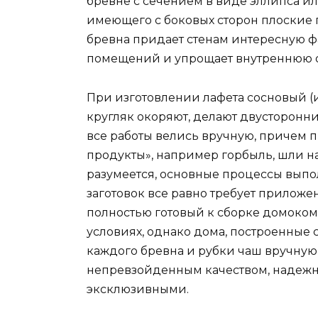
бревне с сечением в виде эллипса и
имеющего с боковых сторон плоские п
бревна придает стенам интересную ф
помещений и упрощает внутреннюю о
При изготовлении лафета сосновый (
кругляк окоряют, делают двусторонн
все работы велись вручную, причем 
продукты», например горбыль, шли на 
разумеется, основные процессы выпол
заготовок все равно требует приложен
полностью готовый к сборке домоком
условиях, однако дома, построенны
каждого бревна и рубки чаш вручну
непревзойденным качеством, надежно
эксклюзивными.