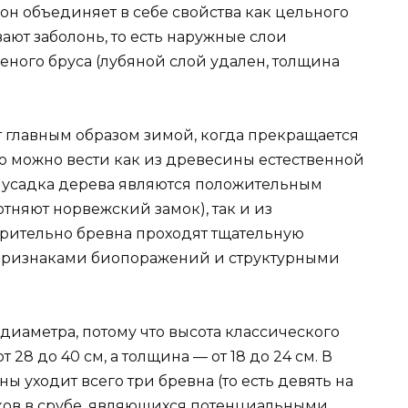
 он объединяет в себе свойства как цельного
ают заболонь, то есть наружные слои
леного бруса (лубяной слой удален, толщина
т главным образом зимой, когда прекращается
о можно вести как из древесины естественной
 усадка дерева являются положительным
тняют норвежский замок), так и из
ительно бревна проходят тщательную
 признаками биопоражений и структурными
 диаметра, потому что высота классического
 28 до 40 см, а толщина — от 18 до 24 см. В
ны уходит всего три бревна (то есть девять на
ыков в срубе, являющихся потенциальными