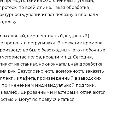
ли прямоугольника со сточенными углами,
ротесы по всей длине. Такая обработка
актурность, увеличивает полезную площадь
тделку.
или еловый, лиственничный, кедровый)
ие протесы и остругивают. В прежние времена
производство было безотходным: его «побочные
устройство полов, кровли и т. д. Сегодня,
няют на станках, но окончательная доработка
ия рук. Безусловно, есть возможность заказать
плект из лафета, произведенный в заводских
е с применением индивидуальной подгонки
ю квалифицированными мастерами, отличаются
стью и могут по праву считаться