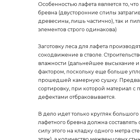
Особенностью лафета является то, что
бревна (двусторонние спилы затрагив
древесины, лишь частично), так и пи
элементов строго одинакова)
Заготовку леса для лафета производя
сокодвижение в стволе. Строительств
влажности (дальнейшее высыхание и
фактором, поскольку еще больше упло
прошедшей камерную сушку. Предвар
сортировку, при которой материал с
дефектами отбраковывается.
В дело идет только кругляк большого
лафетного бревна должна составлять от
силу этого на кладку одного метра сте
этаж), а количество межвенцовых ст