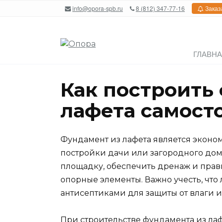
Перейти
info@opora-spb.ru
8 (812) 347-77-16
Заказ
к
содержанию
ГЛАВН
Как построить
лафета самост
Фундамент из лафета является экон
постройки дачи или загородного дома
площадку, обеспечить дренаж и прави
опорные элементы. Важно учесть, что
антисептиками для защиты от влаги и
При строительстве фундамента из ла