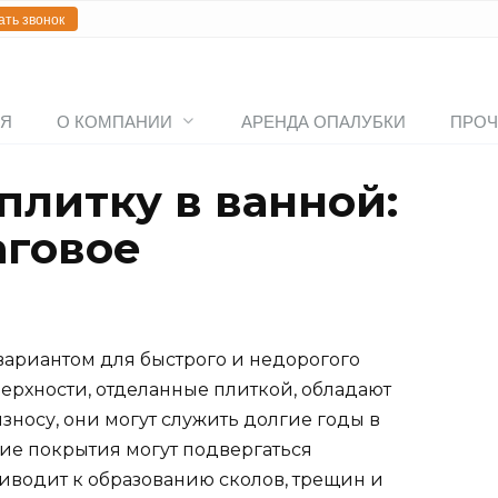
ать звонок
АЯ
О КОМПАНИИ
АРЕНДА ОПАЛУБКИ
ПРОЧ
плитку в ванной:
аговое
вариантом для быстрого и недорогого
рхности, отделанные плиткой, обладают
зносу, они могут служить долгие годы в
кие покрытия могут подвергаться
водит к образованию сколов, трещин и