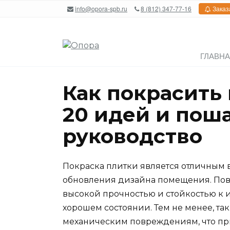
Перейти
info@opora-spb.ru
8 (812) 347-77-16
Заказ
к
содержанию
ГЛАВН
Как покрасить 
20 идей и пош
руководство
Покраска плитки является отличным 
обновления дизайна помещения. Пове
высокой прочностью и стойкостью к и
хорошем состоянии. Тем не менее, та
механическим повреждениям, что при