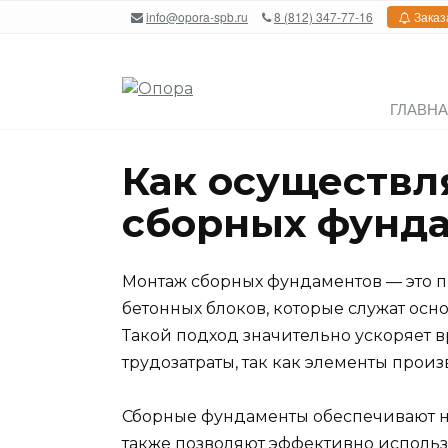
Перейти
info@opora-spb.ru
8 (812) 347-77-16
Заказ
к
содержанию
ГЛАВН
Как осуществл
сборных фунд
Монтаж сборных фундаментов — это п
бетонных блоков, которые служат осн
Такой подход значительно ускоряет 
трудозатраты, так как элементы произ
Сборные фундаменты обеспечивают на
также позволяют эффективно использ