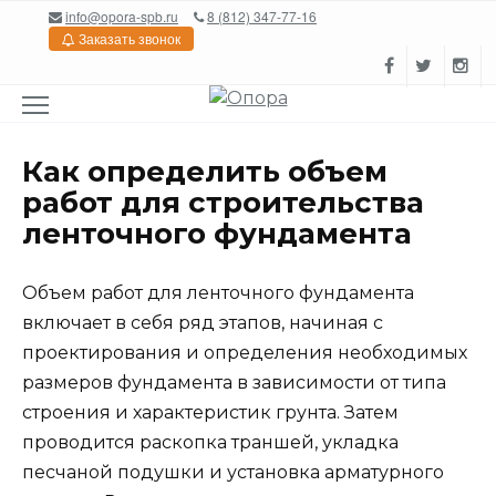
Перейти
info@opora-spb.ru
8 (812) 347-77-16
к
Заказать звонок
содержанию
Как определить объем
работ для строительства
ленточного фундамента
Объем работ для ленточного фундамента
включает в себя ряд этапов, начиная с
проектирования и определения необходимых
размеров фундамента в зависимости от типа
строения и характеристик грунта. Затем
проводится раскопка траншей, укладка
песчаной подушки и установка арматурного