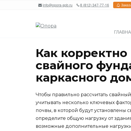
Перейти
info@opora-spb.ru
8 (812) 347-77-16
Заказ
к
содержанию
ГЛАВН
Как корректно
свайного фунд
каркасного до
Чтобы правильно рассчитать свайны
учитывать несколько ключевых фактор
почвы, в которой будут установлены с
определите общую нагрузку от здания
возможные дополнительные нагрузки,