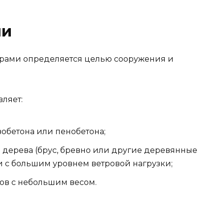
ми
ами определяется целью сооружения и
вляет:
азобетона или пенобетона;
из дерева (брус, бревно или другие деревянные
ии с большим уровнем ветровой нагрузки;
ров с небольшим весом.