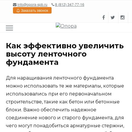
Перейти
info@opora-spb.ru
8 (812) 347-77-16
к
Заказать звонок
содержанию
Как эффективно увеличить
высоту ленточного
фундамента
Для наращивания ленточного фундамента
можно использовать те же материалы, которые
использовались при его первоначальном
строительстве, такие как бетон или бетонные
блоки. Важно обеспечить надежное
соединение нового и старого фундамента, для
чего могут понадобиться арматурные стержни,