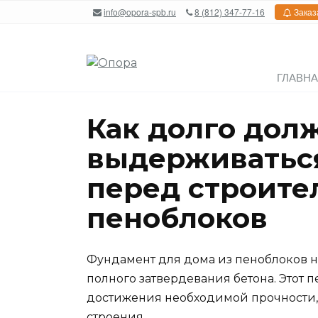
Перейти
info@opora-spb.ru
8 (812) 347-77-16
Заказ
к
содержанию
ГЛАВН
Как долго дол
выдерживатьс
перед строите
пеноблоков
Фундамент для дома из пеноблоков н
полного затвердевания бетона. Этот 
достижения необходимой прочности, 
строения.