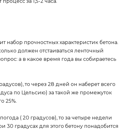
 процесс за 1,5-2 часа.
дит набор прочностных характеристик бетона.
колько должен отстаиваться ленточный
опрос: а в какое время года вы собираетесь
радусов), то через 28 дней он наберет всего
адуса по Цельсию) за такой же промежуток
го 25%.
огода ( 20 градусов), то за четыре недели
и 30 градусах для этого бетону понадобится