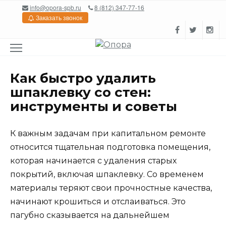
Перейти
info@opora-spb.ru
8 (812) 347-77-16
к
Заказать звонок
содержанию
Как быстро удалить
шпаклевку со стен:
инструменты и советы
К важным задачам при капитальном ремонте
относится тщательная подготовка помещения,
которая начинается с удаления старых
покрытий, включая шпаклевку. Со временем
материалы теряют свои прочностные качества,
начинают крошиться и отслаиваться. Это
пагубно сказывается на дальнейшем