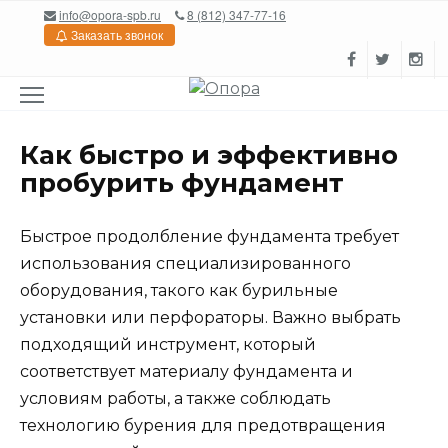
Перейти
info@opora-spb.ru
8 (812) 347-77-16
к
Заказать звонок
содержанию
Как быстро и эффективно
пробурить фундамент
Быстрое продолбление фундамента требует
использования специализированного
оборудования, такого как бурильные
установки или перфораторы. Важно выбрать
подходящий инструмент, который
соответствует материалу фундамента и
условиям работы, а также соблюдать
технологию бурения для предотвращения