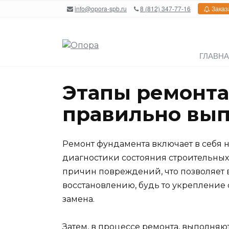
Перейти
info@opora-spb.ru
8 (812) 347-77-16
Заказ
к
содержанию
ГЛАВН
Этапы ремонта
правильно вып
Ремонт фундамента включает в себя н
диагностики состояния строительных
причин повреждений, что позволяет 
восстановлению, будь то укрепление
замена.
Затем, в процессе ремонта, выполняю