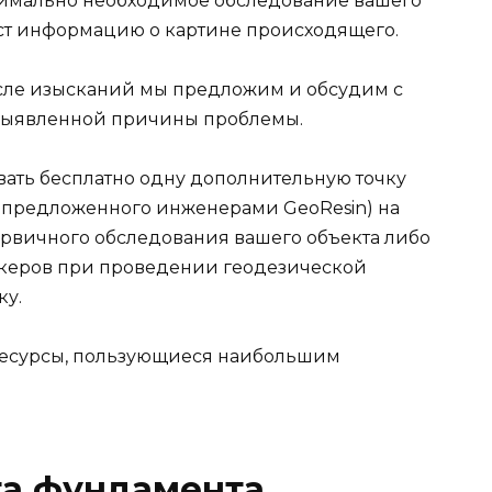
имально необходимое обследование вашего
даст информацию о картине происходящего.
сле изысканий мы предложим и обсудим с
 выявленной причины проблемы.
овать бесплатно одну дополнительную точку
 предложенного инженерами GeoResin) на
рвичного обследования вашего объекта либо
керов при проведении геодезической
ку.
ресурсы, пользующиеся наибольшим
та фундамента