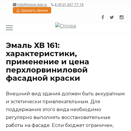
Перейти
info@opora-spb.ru
8 (812) 347-77-16
к
Заказать звонок
содержанию
Эмаль ХВ 161:
характеристики,
применение и цена
перхлорвиниловой
фасадной краски
Внешний вид здания должен быть аккуратным
и эстетически привлекательным. Для
поддержания этого вида необходимо
регулярно выполнять восстановительные
работы на фасаде. Если бюджет ограничен,