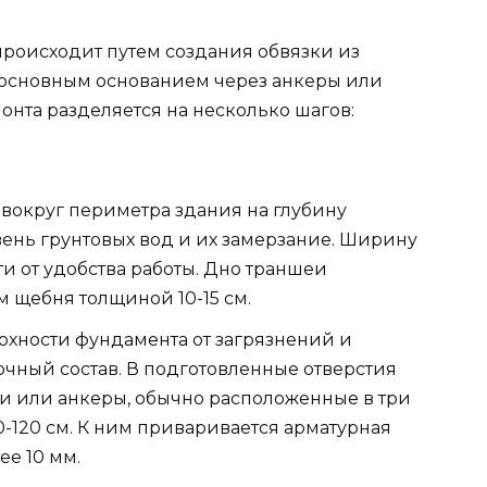
роисходит путем создания обвязки из
с основным основанием через анкеры или
нта разделяется на несколько шагов:
вокруг периметра здания на глубину
вень грунтовых вод и их замерзание. Ширину
и от удобства работы. Дно траншеи
 щебня толщиной 10-15 см.
рхности фундамента от загрязнений и
чный состав. В подготовленные отверстия
и или анкеры, обычно расположенные в три
-120 см. К ним приваривается арматурная
ее 10 мм.