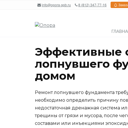
Перейти
info@opora-spb.ru
8 (812) 347-77-16
Заказ
к
содержанию
ГЛАВН
Эффективные 
лопнувшего ф
домом
Ремонт лопнувшего фундамента требу
необходимо определить причину повр
недостаточная дренажная система или
трещины от грязи и мусора, после ч
составами или инъекциями эпоксидн