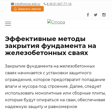
Перейти
info@opora-spb.ru
8 (812) 347-77-16
к
Заказать звонок
содержанию
Эффективные методы
закрытия фундамента на
железобетонных сваях
Закрытие фундамента на железобетонных
сваях начинается с установки защитного
ограждения, которое предотвратит попаданиe
влаги и мусора под строение. Далее, следует
использовать монолитные или сборные плиты,
которые будут опираться на сваи, обеспечивая
надежную защиту и равномерное