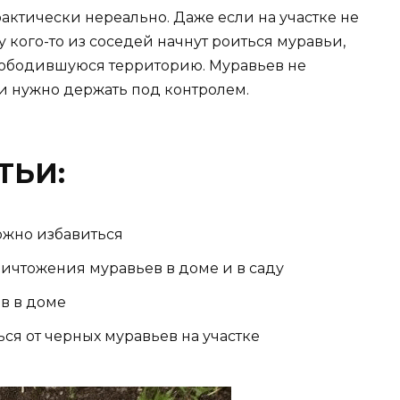
актически нереально. Даже если на участке не
у кого-то из соседей начнут роиться муравьи,
свободившуюся территорию. Муравьев не
и нужно держать под контролем.
ТЬИ:
ложно избавиться
ичтожения муравьев в доме и в саду
ев в доме
я от черных муравьев на участке