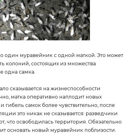
но один муравейник с одной маткой. Это может
ть колоний, состоящих из множества
е одна самка.
ло сказывается на жизнеспособности
чно, матка оперативно наплодит новых
и гибель самок более чувствительно, после
уляции это никак не сказывается: разведчики
т, что освободилась территория. Обязательно
шит основать новый муравейник поблизости.