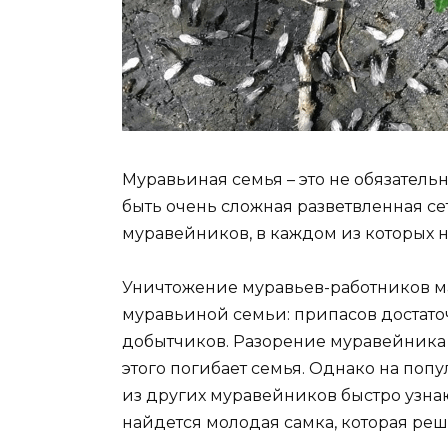
Муравьиная семья – это не обязатель
быть очень сложная разветвленная се
муравейников, в каждом из которых н
Уничтожение муравьев-работников ма
муравьиной семьи: припасов достато
добытчиков. Разорение муравейника 
этого погибает семья. Однако на поп
из других муравейников быстро узнаю
найдется молодая самка, которая ре