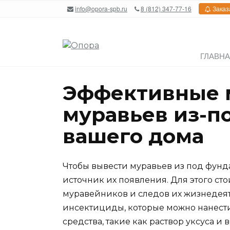
Перейти
info@opora-spb.ru
8 (812) 347-77-16
Заказ
к
содержанию
ГЛАВН
Эффективные 
муравьев из-п
вашего дома
Чтобы вывести муравьев из под фунд
источник их появления. Для этого ст
муравейников и следов их жизнедея
инсектициды, которые можно нанести
средства, такие как раствор уксуса и 