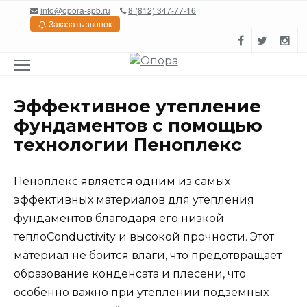
Перейти
info@opora-spb.ru
8 (812) 347-77-16
к
Заказать звонок
содержанию
Эффективное утепление
фундаментов с помощью
технологии Пеноплекс
Пеноплекс является одним из самых
эффективных материалов для утепления
фундаментов благодаря его низкой
теплоConductivity и высокой прочности. Этот
материал не боится влаги, что предотвращает
образование конденсата и плесени, что
особенно важно при утеплении подземных