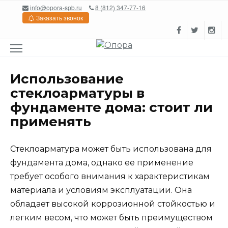
Перейти
info@opora-spb.ru
8 (812) 347-77-16
к
Заказать звонок
содержанию
Использование
стеклоарматуры в
фундаменте дома: стоит ли
применять
Стеклоарматура может быть использована для
фундамента дома, однако ее применение
требует особого внимания к характеристикам
материала и условиям эксплуатации. Она
обладает высокой коррозионной стойкостью и
легким весом, что может быть преимуществом