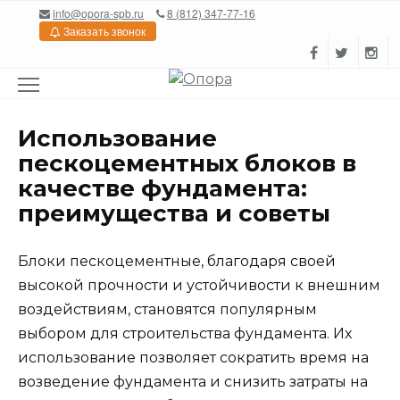
Перейти
info@opora-spb.ru
8 (812) 347-77-16
к
Заказать звонок
содержанию
Использование
пескоцементных блоков в
качестве фундамента:
преимущества и советы
Блоки пескоцементные, благодаря своей
высокой прочности и устойчивости к внешним
воздействиям, становятся популярным
выбором для строительства фундамента. Их
использование позволяет сократить время на
возведение фундамента и снизить затраты на