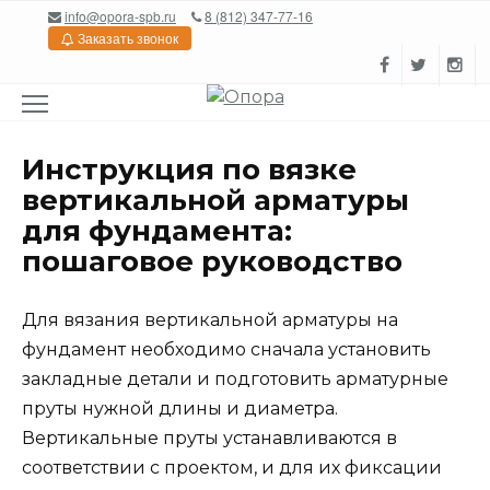
Перейти
info@opora-spb.ru
8 (812) 347-77-16
к
Заказать звонок
содержанию
Инструкция по вязке
вертикальной арматуры
для фундамента:
пошаговое руководство
Для вязания вертикальной арматуры на
фундамент необходимо сначала установить
закладные детали и подготовить арматурные
пруты нужной длины и диаметра.
Вертикальные пруты устанавливаются в
соответствии с проектом, и для их фиксации