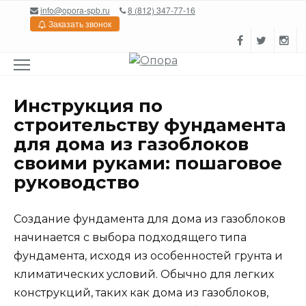
Перейти
info@opora-spb.ru
8 (812) 347-77-16
к
Заказать звонок
содержанию
Инструкция по
строительству фундамента
для дома из газоблоков
своими руками: пошаговое
руководство
Создание фундамента для дома из газоблоков
начинается с выбора подходящего типа
фундамента, исходя из особенностей грунта и
климатических условий. Обычно для легких
конструкций, таких как дома из газоблоков,