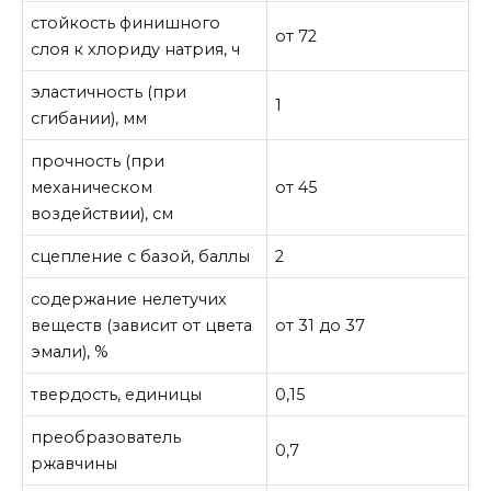
стойкость финишного
от 72
слоя к хлориду натрия, ч
эластичность (при
1
сгибании), мм
прочность (при
механическом
от 45
воздействии), см
сцепление с базой, баллы
2
содержание нелетучих
веществ (зависит от цвета
от 31 до 37
эмали), %
твердость, единицы
0,15
преобразователь
0,7
ржавчины