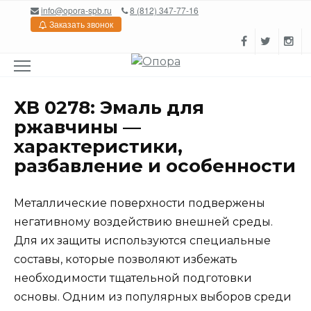
Перейти
info@opora-spb.ru
8 (812) 347-77-16
к
Заказать звонок
содержанию
ХВ 0278: Эмаль для
ржавчины —
характеристики,
разбавление и особенности
Металлические поверхности подвержены
негативному воздействию внешней среды.
Для их защиты используются специальные
составы, которые позволяют избежать
необходимости тщательной подготовки
основы. Одним из популярных выборов среди