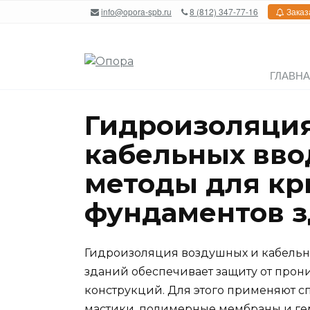
Перейти
info@opora-spb.ru
8 (812) 347-77-16
Заказ
к
содержанию
ГЛАВН
Гидроизоляци
кабельных вво
методы для кр
фундаментов 
Гидроизоляция воздушных и кабельн
зданий обеспечивает защиту от про
конструкций. Для этого применяют с
мастики, полимерные мембраны и ге