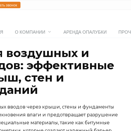
ать звонок
АЯ
О КОМПАНИИ
АРЕНДА ОПАЛУБКИ
ПРОЧ
я воздушных и
дов: эффективные
ыш, стен и
зданий
ых вводов через крыши, стены и фундаменты
никновения влаги и предотвращает разрушение
пециальные материалы, такие как битумные
рметики, которые создают надежный барьер