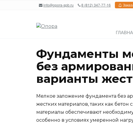
Перейти
info@opora-spb.ru
8 (812) 347-77-16
Заказ
к
содержанию
ГЛАВН
Фундаменты м
без армирован
варианты жес
Мелкое заложение фундамента без а
жестких материалов, таких как бетон
материалы обеспечивают необходиму
особенно в условиях умеренной нагру