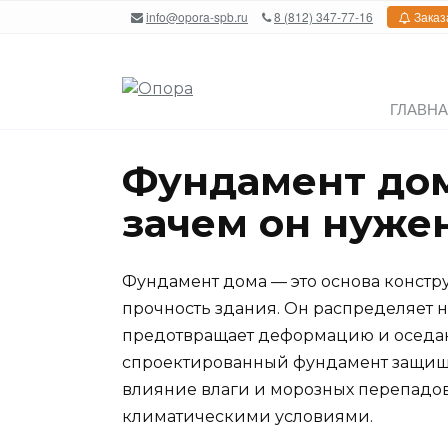
Перейти
info@opora-spb.ru
8 (812) 347-77-16
Заказ
к
содержанию
ГЛАВН
Фундамент дома
зачем он нуже
Фундамент дома — это основа констру
прочность здания. Он распределяет на
предотвращает деформацию и оседани
спроектированный фундамент защищае
влияние влаги и морозных перепадов,
климатическими условиями.