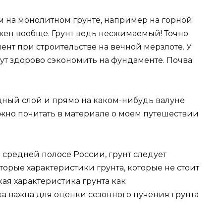
им на монолитном грунте, например на горной
жен вообще. Грунт ведь несжимаемый! Точно
нт при строительстве на вечной мерзлоте. У
ут здорово сэкономить на фундаменте. Почва
ный слой и прямо на каком-нибудь валуне
ожно почитать в материале о моем путешествии
в средней полосе России, грунт следует
оторые характеристики грунта, которые не стоит
кая характеристика грунта как
ка важна для оценки сезонного пучения грунта