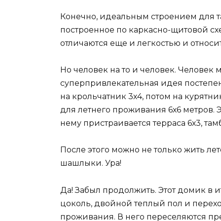
Конечно, идеальным строением для та
построенное по каркасно-щитовой схе
отличаются еще и легкостью и относ
Но человек на то и человек. Человек м
суперпривлекательная идея постепен
на крольчатник 3х4, потом на курятник
для летнего проживания 6х6 метров. 
нему пристраивается терраса 6х3, там
После этого можно не только жить ле
шашлыки. Ура!
Да! Забыл продолжить. Этот домик в
цоколь, двойной теплый пол и перех
проживания. В него переселяются пр