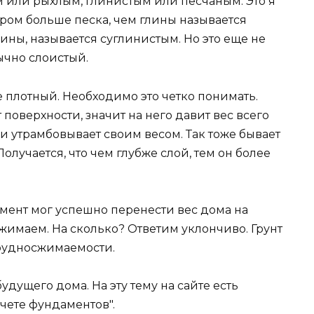
м или рыхлым, глинистым или песчаным. Это я
ором больше песка, чем глины называется
глины, называется суглинистым. Но это еще не
бычно слоистый.
е плотный. Необходимо это четко понимать.
 поверхности, значит на него давит вес всего
 и утрамбовывает своим весом. Так тоже бывает
Получается, что чем глубже слой, тем он более
дамент мог успешно перенести вес дома на
сжимаем. На сколько? Ответим уклончиво. Грунт
трудносжимаемости.
будущего дома. На эту тему на сайте есть
счете фундаментов".