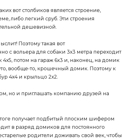
ких вот столбиков является строение,
ме, либо легкий сруб. Эти строения
ительной дешевизной.
ыслит! Поэтому такая вот
но с вольера для собаки 3х3 метра переходит
 4х5, потом на гараж 6х3 и, наконец, на домик
Это, вообще-то, крошечный домик. Поэтому к
бур 4х4 и крыльцо 2х2.
том, но и приглашать компанию друзей на
 итоге получает подбитый плоским шифером
одит в разряд домиков для постоянного
естарелые родители доживать свой век, чтобы