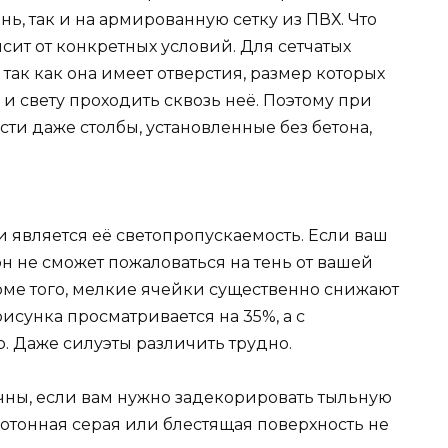
ь, так и на армированную сетку из ПВХ. Что
сит от конкретных условий. Для сетчатых
так как она имеет отверстия, размер которых
у и свету проходить сквозь неё. Поэтому при
и даже столбы, установленные без бетона,
является её светопропускаемость. Если ваш
 он не сможет пожаловаться на тень от вашей
роме того, мелкие ячейки существенно снижают
рисунка просматривается на 35%, а с
. Даже силуэты различить трудно.
чны, если вам нужно задекорировать тыльную
отонная серая или блестящая поверхность не