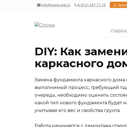
Перейти
info@opora-spb.ru
8 (812) 347-77-16
Заказ
к
содержанию
ГЛАВН
DIY: Как заме
каркасного до
Замена фундамента каркасного дома 
выполнимый процесс, требующий тща
очередь, необходимо оценить состоя
какой тип нового фундамента будет 
учитывая его вес и свойства грунта.
Работа начинается с демонтажа старо