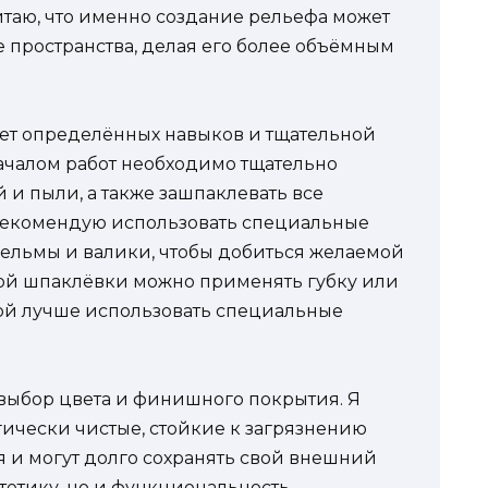
итаю, что именно создание рельефа может
 пространства, делая его более объёмным
ует определённых навыков и тщательной
ачалом работ необходимо тщательно
й и пыли, а также зашпаклевать все
 рекомендую использовать специальные
 кельмы и валики, чтобы добиться желаемой
ной шпаклёвки можно применять губку или
рной лучше использовать специальные
 выбор цвета и финишного покрытия. Я
ически чистые, стойкие к загрязнению
я и могут долго сохранять свой внешний
стетику, но и функциональность —