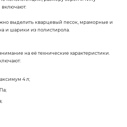
 включают:
жно выделить кварцевый песок, мраморные и
а и шарики из полистирола.
внимание на её технические характеристики.
ключают:
аксимум 4 л;
Па;
;