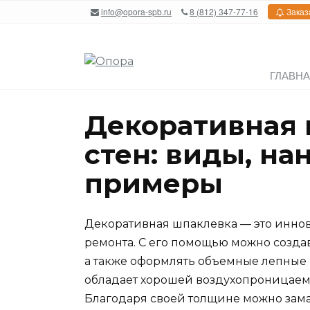
Перейти
info@opora-spb.ru
8 (812) 347-77-16
Заказ
к
содержанию
ГЛАВН
Декоративная 
стен: виды, на
примеры
Декоративная шпаклевка — это инно
ремонта. С его помощью можно создав
а также оформлять объемные лепные
обладает хорошей воздухопроницаемо
Благодаря своей толщине можно зам